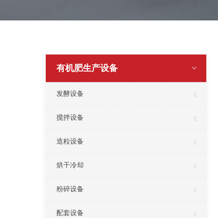
有机肥生产设备
发酵设备
搅拌设备
造粒设备
烘干冷却
粉碎设备
配套设备