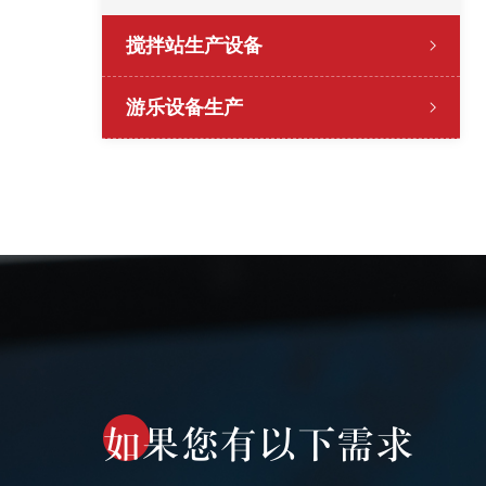
搅拌站生产设备
游乐设备生产
如果您有以下需求