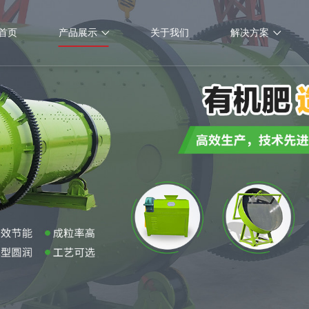
首页
产品展示
关于我们
解决方案