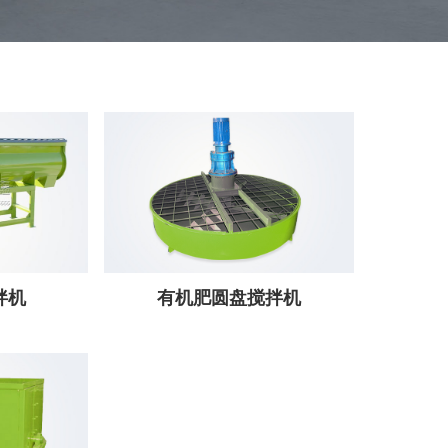
拌机
有机肥圆盘搅拌机