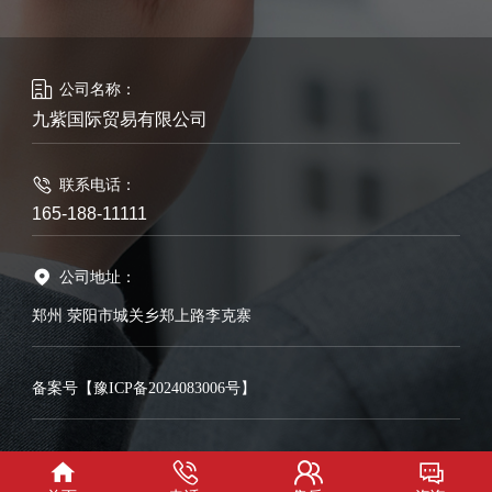
公司名称：
九紫国际贸易有限公司
联系电话：
165-188-11111
公司地址：
郑州 荥阳市城关乡郑上路李克寨
备案号
【豫ICP备2024083006号】