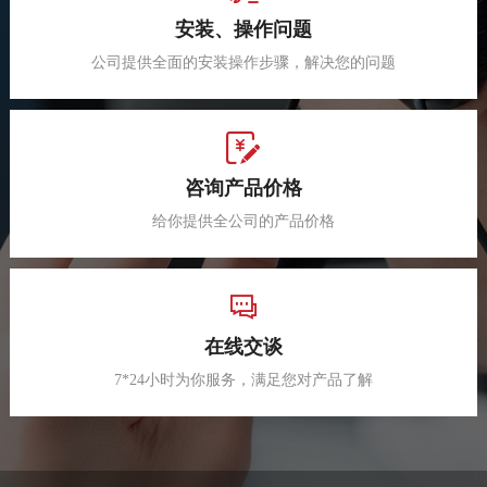
安装、操作问题
公司提供全面的安装操作步骤，解决您的问题
咨询产品价格
给你提供全公司的产品价格
在线交谈
7*24小时为你服务，满足您对产品了解