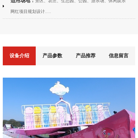
适用场地：
景区、农庄、生态园、公园、游乐场、休闲娱乐
网红项目规划设计.....
设备介绍
产品参数
产品推荐
信息留言